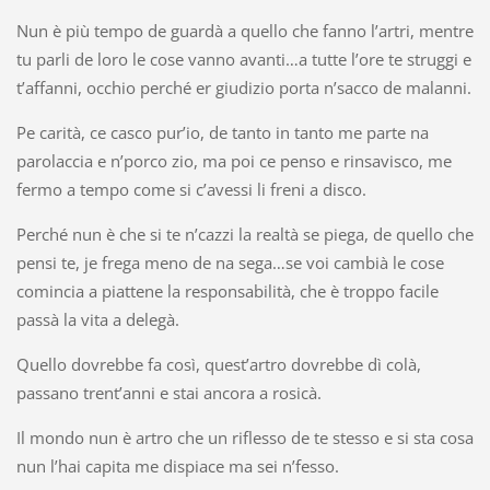
Nun è più tempo de guardà a quello che fanno l’artri, mentre
tu parli de loro le cose vanno avanti…a tutte l’ore te struggi e
t’affanni, occhio perché er giudizio porta n’sacco de malanni.
Pe carità, ce casco pur’io, de tanto in tanto me parte na
parolaccia e n’porco zio, ma poi ce penso e rinsavisco, me
fermo a tempo come si c’avessi li freni a disco.
Perché nun è che si te n’cazzi la realtà se piega, de quello che
pensi te, je frega meno de na sega…se voi cambià le cose
comincia a piattene la responsabilità, che è troppo facile
passà la vita a delegà.
Quello dovrebbe fa così, quest’artro dovrebbe dì colà,
passano trent’anni e stai ancora a rosicà.
Il mondo nun è artro che un riflesso de te stesso e si sta cosa
nun l’hai capita me dispiace ma sei n’fesso.