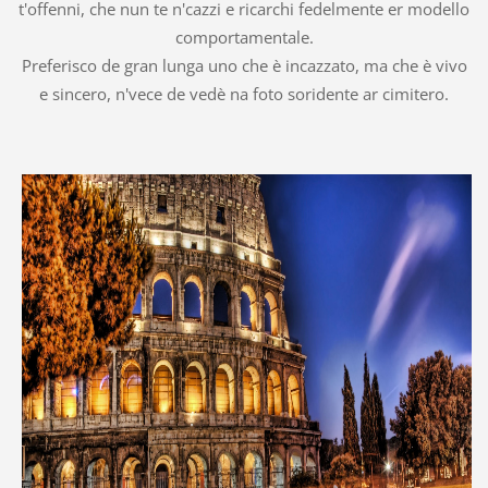
t'offenni, che nun te n'cazzi e ricarchi fedelmente er modello
comportamentale.
Preferisco de gran lunga uno che è incazzato, ma che è vivo
e sincero, n'vece de vedè na foto soridente ar cimitero.