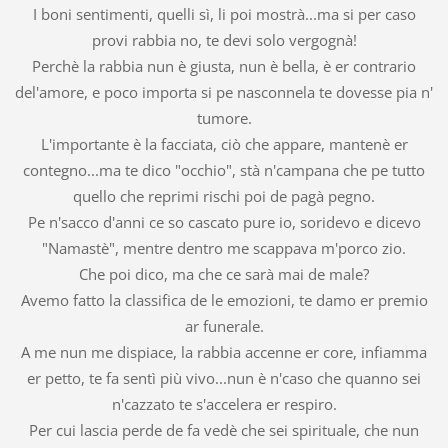
I boni sentimenti, quelli sì, li poi mostrà...ma si per caso
provi rabbia no, te devi solo vergognà!
Perchè la rabbia nun è giusta, nun è bella, è er contrario
del'amore, e poco importa si pe nasconnela te dovesse pia n'
tumore.
L'importante è la facciata, ciò che appare, mantenè er
contegno...ma te dico "occhio", stà n'campana che pe tutto
quello che reprimi rischi poi de pagà pegno.
Pe n'sacco d'anni ce so cascato pure io, soridevo e dicevo
"Namastè", mentre dentro me scappava m'porco zio.
Che poi dico, ma che ce sarà mai de male?
Avemo fatto la classifica de le emozioni, te damo er premio
ar funerale.
A me nun me dispiace, la rabbia accenne er core, infiamma
er petto, te fa sentì più vivo...nun è n'caso che quanno sei
n'cazzato te s'accelera er respiro.
Per cui lascia perde de fa vedè che sei spirituale, che nun