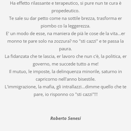
Ha effetto rilassante e terapeutico, si pure n
un te cura è
propedeutico.
Te sale su dar petto come na sottile brezza, trasforma er
piombo co la leggerezza.
E' un modo de esse, na maniera de pià le cose de la vita...er
monno te pare solo na zozzura? no "sti cazzi" e te passa la
paura.
La fidanzata che te lascia, er lavoro che nun c'è, la politica, er
governo, me succede tutto a me!
Il mutuo, le imposte, la delinquenza minorile, saturno in
capricorno nell'anno bisestile.
L'immigrazione, la mafia, gli intrallazzi...dimme quello che te
pare, io risponno co "sti cazzi"!!!
Roberto Senesi