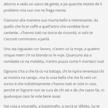
attorno e vedo un sacco de gente, e pe quarche istante de li
problemi mia nun me ne frega niente.
Ciascuno alla maniera sua risurta bello e interessante, da
quello che fa er caffè a quell’artro che vorebbe fa er
cantante…c’hanno tutti na storia da riccontà, si solo te
c’accosti cominceno a parlà.
Uno sta inguaiato cor lavoro, n’antro co la moje, a quattro
cinque metri c’è na bionda co le voje. Quarcuno sta a
combatte co na malattia, n’antro puzza come li mortacci sua!
Ognuno c’ha a che fa co na battaja, chi te ispira tenerezza chi
se mostra na canaja…ma la cosa bella che me fa venì un
soriso è che indistintamente c’hanno tutti er sole in viso,
perché er Signore nun se cura de chi sei e de che cazzo fai, in
qualunque caso te vole bene assai.
Hai voja a insurtallo, a biastimallo, a cercà er difetto, lui te