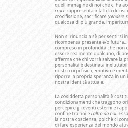
quell'immagine di noi che ci ha a
croce
rappresenta infatti la decisi
crocifissione, sacrificare
(ren
dere 
qualcosa di più grande, imperitur
Non si rinuncia a sè per sentirsi im
ricompensa presente e/o futura...c
compreso in profondità che non c'è
essere realmente qualcuno, di p
afferma che chi vorrà salvare la pr
personalità è destinata ineluttabi
nostri corpi fisico,emotivo e ment
riporre la propria speranza in un 
nostra identità attuale.
La cosiddetta personalità è costi
condizionamenti che traggono orig
percepire gli eventi esterni e rapp
confine tra noi e
l'altro da noi
. Ess
la nostra coscienza, poichè ci co
di fare esperienza del mondo attra