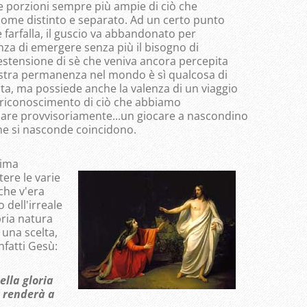
 porzioni sempre più ampie di ciò che
me distinto e separato. Ad un certo punto
e farfalla, il guscio va abbandonato per
nza di emergere senza più il bisogno di
'estensione di sè che veniva ancora percepita
stra permanenza nel mondo è sì qualcosa di
ata, ma possiede anche la valenza di un viaggio
l riconoscimento di ciò che abbiamo
are provvisoriamente...un giocare a nascondino
che si nasconde coincidono.
nima
tere le varie
che v'era
o dell'irreale
pria natura
una scelta,
nfatti Gesù:
ella gloria
e renderà a