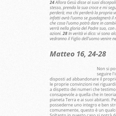
24
Allora Gesù disse ai suoi discepol
stesso, prenda la sua croce e mi seg
perderà; ma chi perderà la propria v
infatti avrà l'uomo se guadagnerà il
che cosa l'uomo potrà dare in camb
verrà nella gloria del Padre suo, con
azioni.
28
In verità vi dico: vi sono 
vedranno il Figlio dell'uomo venire n
Matteo 16, 24-28
Non si po
seguire l
disposti ad abbandonare il proprio
le proprie convinzioni nei riguard
a dispetto dei numeri che testimo
consapevole a quella che in teoria 
pianeta Terra e ai suoi abitanti. P
possederne uno integro e ben stru
comunemente, questo è un qualcos
Soltanto in questo caso si potrà d