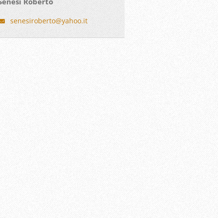
Senesi Roberto
senesiro
berto@ya
hoo.it