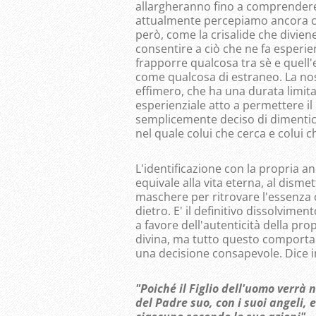
allargheranno fino a comprendere
attualmente percepiamo ancora co
però, come la crisalide che divien
consentire a ciò che ne fa esperie
frapporre qualcosa tra sè e quell
come qualcosa di estraneo. La no
effimero, che ha una durata limit
esperienziale atto a permettere i
semplicemente deciso di dimentic
nel quale colui che cerca e colui 
L'identificazione con la propria a
equivale alla vita eterna, al dismet
maschere per ritrovare l'essenza 
dietro. E' il definitivo dissolviment
a favore dell'autenticità della pro
divina, ma tutto questo comporta 
una decisione consapevole. Dice i
"Poiché il Figlio dell'uomo verrà n
del Padre suo, con i suoi angeli, 