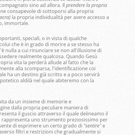
ccompagnato sino ad allora. Il
prendere la propria
one consapevole di sottoporsi alla propria
sacra)
la propria individualità per avere accesso a
o, immortale.
portanti, speciali, o in vista di qualche
olui che è in grado di morire a se stesso ha
 nulla a cui rinunciare se non all'illusione di
ossedere realmente qualcosa. Quando Gesù
opria vita la perderà allude al fatto che la
lmente alla scomparsa, l'identificazione coi
ale ha un destino già scritto e a poco servirà
ipotetico aldilà nel quale abiteremo con la
tuita da un insieme di memorie e
ine dalla propria peculiare maniera di
resenta il guscio attraverso il quale delineamo il
a rappresenta uno strumento preziosissimo per
nsente di esprimere un certo grado di
"sentire"
e
verso filtri e restrizioni che gradualmente si