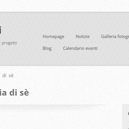
i
Homepage
Notizie
Galleria fotog
i progetti
Blog
Calendario eventi
 di sè
a di sè