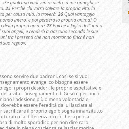
i: «Se qualcuno vuol venire dietro a me rinneghi se
ua.
25
Perché chi vorrà salvare la propria vita, la
ita per causa mia, la troverà.
26
Qual vantaggio
 mondo intero, e poi perderà la propria anima? O
io della propria anima?
27
Poiché il Figlio dell'uomo
 i suoi angeli, e renderà a ciascuno secondo le sue
alcuni tra i presenti che non morranno finché non
el suo regno».
ssono servire due padroni, così se si vuol
'insegnamento evangelico bisogna essere
 ego, i propri desideri, le proprie aspettative e
i della vita. L'insegnamento di Gesù è per pochi,
niano l'adesione più o meno volontaria e
dovrebbe essere l'eredità da lui lasciata al
er sacrificare il proprio ego bisogna innanzitutto
tturato e a differenza di ciò che si pensa
a di molto sporadico per non dire raro.
ecidere in piena coscienza se lasciar morire